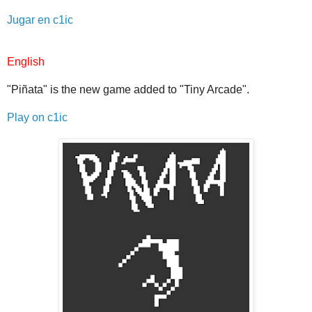
Jugar en c1ic
English
"Piñata" is the new game added to "Tiny Arcade".
Play on c1ic